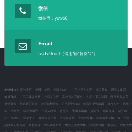
微信
微信号：yutv66
Email
tv#tv66.net（请用“@”替换“#”）
友情链接：
高考保研
中国兰花网
演讲与口才
中国书画艺术网
成语辞典
国学文化网
健康百科
中国民间故事网
中国文学网
学习力教育研究
中国儿童文学网
现代家庭教育
天赋邂逅
天赋教育研究
教育趋势研究
广告设计知识
收藏证书查询网
高考作文
风雅中
国
致富经
学习力测评
中华人物谱
思维谷
中国书画网
趣易理
趣味地理
科技前
沿
遇学习
笑话大王
雕塑设计艺术
中国瓷器网
宝宝成长网
中国酒文化网
线上艺术
品收藏证书查询
教育百科
文玩收藏投资
世界儿童文学网
珠宝文化网
故事谷
中华武术